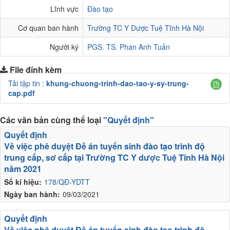
Lĩnh vực
Đào tạo
Cơ quan ban hành
Trường TC Y Dược Tuệ Tĩnh Hà Nội
Người ký
PGS. TS. Phan Anh Tuấn
File đính kèm
Tải tập tin :
khung-chuong-trinh-dao-tao-y-sy-trung-
cap.pdf
Các văn bản cùng thể loại
"Quyết định"
Quyết định
Về việc phê duyệt Đề án tuyển sinh đào tạo trình độ
trung cấp, sơ cấp tại Trường TC Y dược Tuệ Tĩnh Hà Nội
năm 2021
Số kí hiệu:
178/QĐ-YDTT
Ngày ban hành:
09/03/2021
Quyết định
Về việc phê duyệt Đề án tuyển sinh đào tạo trình độ